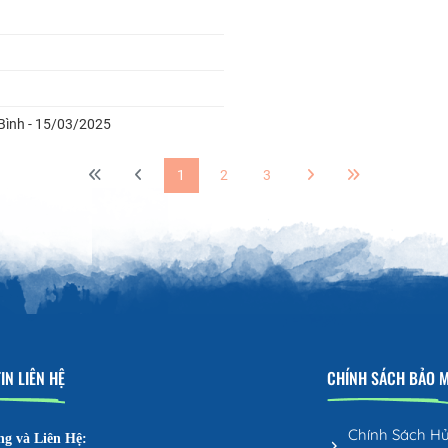
 Bình - 15/03/2025
1
2
3
IN LIÊN HỆ
CHÍNH SÁCH BẢO 
Chính Sách H
ng và Liên Hệ: