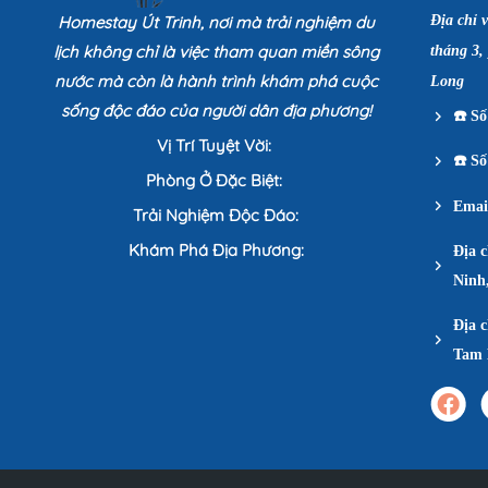
Homestay Út Trinh, nơi mà trải nghiệm du
Địa chỉ 
lịch không chỉ là việc tham quan miền sông
tháng 3,
nước mà còn là hành trình khám phá cuộc
Long
sống độc đáo của người dân địa phương!
☎️
Số 
Vị Trí Tuyệt Vời:
☎️
Số 
Phòng Ở Đặc Biệt:
Emai
Trải Nghiệm Độc Đáo:
Khám Phá Địa Phương:
Địa 
Ninh
Địa c
Tam 