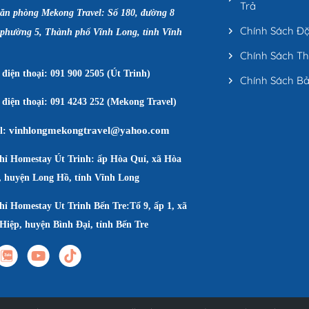
Trả
văn phòng Mekong Travel: Số 180, đường 8
Chính Sách Đ
 phường 5, Thành phố Vĩnh Long, tỉnh Vĩnh
Chính Sách T
điện thoại: 091 900 2505 (Út Trinh)
Chính Sách B
điện thoại: 091 4243 252 (Mekong Travel)
vinhlongmekongtravel@yahoo.com
l:
chỉ Homestay Út Trinh: ấp Hòa Quí, xã Hòa
, huyện Long Hồ, tỉnh Vĩnh Long
hỉ Homestay Ut Trinh Bến Tre:Tổ 9, ấp 1, xã
Hiệp, huyện Bình Đại, tỉnh Bến Tre