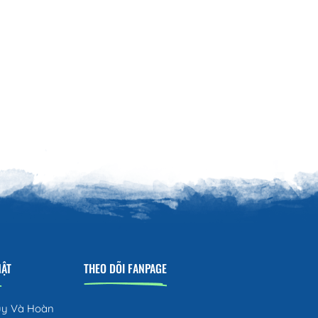
MẬT
THEO DÕI FANPAGE
ủy Và Hoàn