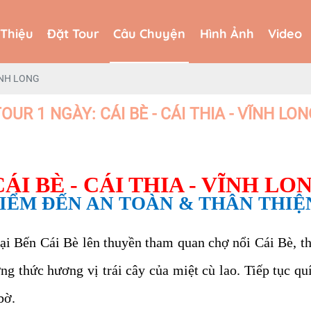
 Thiệu
Đặt Tour
Câu Chuyện
Hình Ảnh
Video
 Thiệu
Đặt Tour
Câu Chuyện
Hình Ảnh
Video
VĨNH LONG
OUR 1 NGÀY: CÁI BÈ - CÁI THIA - VĨNH LO
CÁI BÈ - CÁI THIA - VĨNH LO
IỂM ĐẾN AN TOÀN & THÂN THIỆ
ại Bến Cái Bè lên thuyền tham quan chợ nổi Cái Bè, t
ng thức hương vị trái cây của miệt cù lao. Tiếp tục q
bờ.