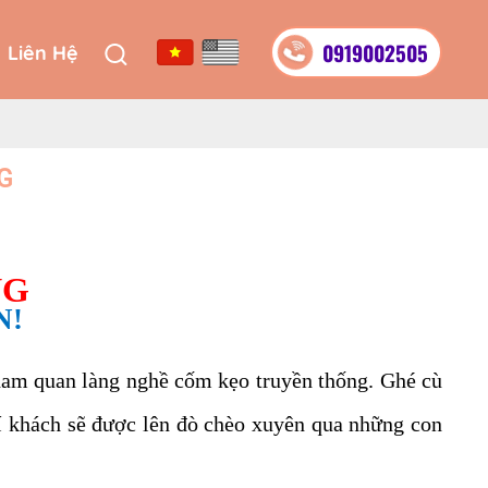
0919002505
Liên Hệ
0919002505
Liên Hệ
NG
NG
N!
ham quan làng nghề cốm kẹo truyền thống. Ghé cù
uí khách sẽ được lên đò chèo xuyên qua những con