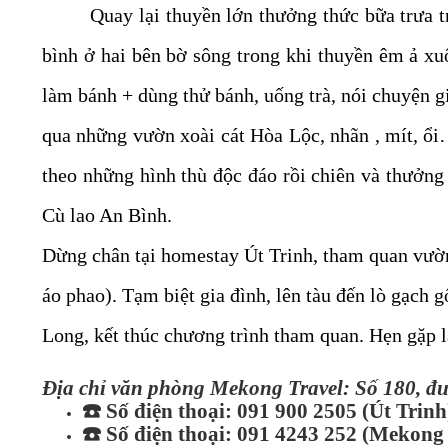
Quay lại thuyền lớn thưởng thức bữa trưa t
bình ở hai bên bờ sông trong khi thuyền êm ả x
làm bánh + dùng thử bánh, uống trà, nói chuyện 
qua những vườn xoài cát Hòa Lộc, nhãn , mít, ổi…
theo những hình thù độc đáo rồi chiên và thưởng 
Cù lao An Bình.
Dừng chân tại homestay Út Trinh, tham quan vườn
áo phao). Tạm biệt gia đình, lên tàu đến lò gạch
Long, kết thúc chương trình tham quan. Hẹn gặp 
Địa chỉ văn phòng Mekong Travel: Số 180, đ
☎️
Số điện thoại: 091 900 2505 (Út Trinh
☎️
Số điện thoại: 091 4243 252 (Mekong 