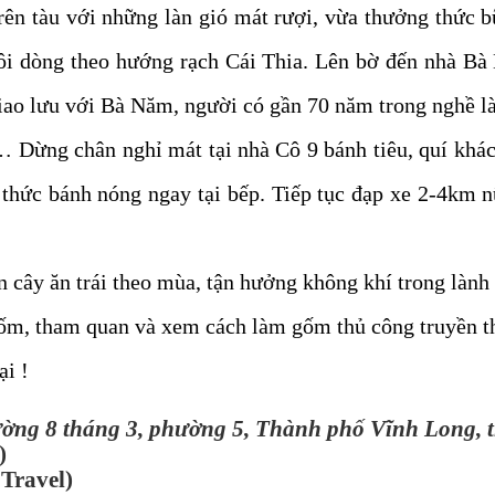
rên tàu với những làn gió mát rượi, vừa thưởng thức b
uôi dòng theo hướng rạch Cái Thia. Lên bờ đến nhà Bà
giao lưu với Bà Năm, người có gần 70 năm trong nghề l
 Dừng chân nghỉ mát tại nhà Cô 9 bánh tiêu, quí khách 
thức bánh nóng ngay tại bếp. Tiếp tục đạp xe 2-4km nữa
 cây ăn trái theo mùa, tận hưởng không khí trong lành
 gốm, tham quan và xem cách làm gốm thủ công truyền th
lại !
ường 8 tháng 3, phường 5, Thành phố Vĩnh Long, 
)
Travel)