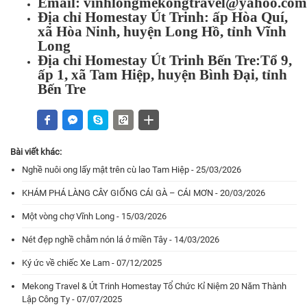
Email:
vinhlongmekongtravel@yahoo.com
Địa chỉ Homestay Út Trinh: ấp Hòa Quí,
xã Hòa Ninh, huyện Long Hồ, tỉnh Vĩnh
Long
Địa chỉ Homestay Út Trinh Bến Tre:Tổ 9,
ấp 1, xã Tam Hiệp, huyện Bình Đại, tỉnh
Bến Tre
Bài viết khác:
Nghề nuôi ong lấy mật trên cù lao Tam Hiệp - 25/03/2026
KHÁM PHÁ LÀNG CÂY GIỐNG CÁI GÀ – CÁI MƠN - 20/03/2026
Một vòng chợ Vĩnh Long - 15/03/2026
Nét đẹp nghề chằm nón lá ở miền Tây - 14/03/2026
Ký ức về chiếc Xe Lam - 07/12/2025
Mekong Travel & Út Trinh Homestay Tổ Chức Kỉ Niệm 20 Năm Thành
Lập Công Ty - 07/07/2025