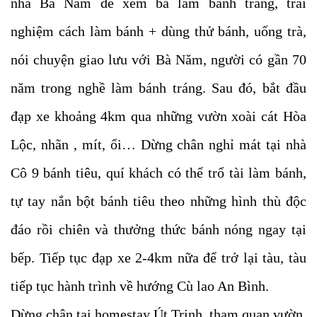
nhà Bà Năm để xem bà làm bánh tráng, trãi
nghiệm cách làm bánh + dùng thử bánh, uống trà,
nói chuyện giao lưu với Bà Năm, người có gần 70
năm trong nghề làm bánh tráng. Sau đó, bắt đầu
đạp xe khoảng 4km qua những vườn xoài cát Hòa
Lộc, nhãn , mít, ổi… Dừng chân nghỉ mát tại nhà
Cô 9 bánh tiêu, quí khách có thể trổ tài làm bánh,
tự tay nắn bột bánh tiêu theo những hình thù độc
đáo rồi chiên và thưởng thức bánh nóng ngay tại
bếp. Tiếp tục đạp xe 2-4km nữa để trở lại tàu, tàu
tiếp tục hành trình về hướng Cù lao An Bình.
Dừng chân tại homestay Út Trinh, tham quan vườn