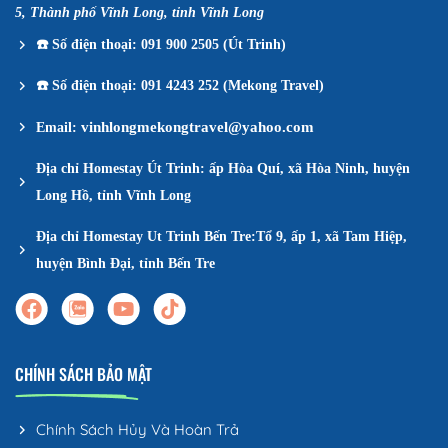
5, Thành phố Vĩnh Long, tỉnh Vĩnh Long
☎️
Số điện thoại: 091 900 2505 (Út Trinh)
☎️
Số điện thoại: 091 4243 252 (Mekong Travel)
vinhlongmekongtravel@yahoo.com
Email:
Địa chỉ Homestay Út Trinh: ấp Hòa Quí, xã Hòa Ninh, huyện
Long Hồ, tỉnh Vĩnh Long
Địa chỉ Homestay Ut Trinh Bến Tre:Tổ 9, ấp 1, xã Tam Hiệp,
huyện Bình Đại, tỉnh Bến Tre
CHÍNH SÁCH BẢO MẬT
Chính Sách Hủy Và Hoàn Trả