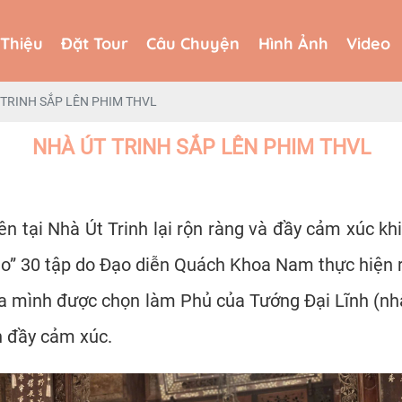
 Thiệu
Đặt Tour
Câu Chuyện
Hình Ảnh
Video
 Thiệu
Đặt Tour
Câu Chuyện
Hình Ảnh
Video
 TRINH SẮP LÊN PHIM THVL
NHÀ ÚT TRINH SẮP LÊN PHIM THVL
ên tại Nhà Út Trinh lại rộn ràng và đầy cảm xúc
o” 30 tập do Đạo diễn Quách Khoa Nam thực hiện 
của mình được chọn làm Phủ của Tướng Đại Lĩnh (nh
h đầy cảm xúc.