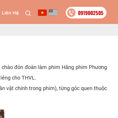
0919002505
Liên Hệ
0919002505
Liên Hệ
 khi chào đón đoàn làm phim Hãng phim Phương
riêng cho THVL.
ân vật chính trong phim), từng góc quen thuộc