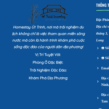
THÔNG T
Đặt Phò
Homestay Út Trinh, nơi mà trải nghiệm du
Địa chỉ 
lịch không chỉ là việc tham quan miền sông
tháng 3,
nước mà còn là hành trình khám phá cuộc
Long
sống độc đáo của người dân địa phương!
☎️
Số 
Vị Trí Tuyệt Vời:
☎️
Số 
Phòng Ở Đặc Biệt:
Emai
Trải Nghiệm Độc Đáo:
Khám Phá Địa Phương:
Địa 
Ninh
Địa c
Tam 