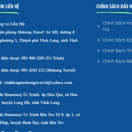
IN LIÊN HỆ
CHÍNH SÁCH BẢO 
Chính Sách H
ng và Liên Hệ:
Trả
văn phòng Mekong Travel: Số 180, đường 8
Chính Sách Đ
 phường 5, Thành phố Vĩnh Long, tỉnh Vĩnh
Chính Sách T
điện thoại: 091 900 2505 (Út Trinh)
Chính Sách B
điện thoại: 091 4243 252 (Mekong Travel)
vinhlongmekongtravel@yahoo.com
l:
chỉ Homestay Út Trinh: ấp Hòa Quí, xã Hòa
, huyện Long Hồ, tỉnh Vĩnh Long
hỉ Homestay Ut Trinh Bến Tre:Tổ 9, ấp 1, xã
Hiệp, huyện Bình Đại, tỉnh Bến Tre