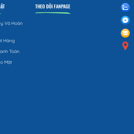
MẬT
THEO DÕI FANPAGE
ủy Và Hoàn
ặt Hàng
hanh Toán
ảo Mật