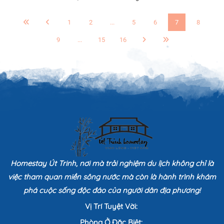
1
2
...
5
6
7
8
9
...
15
16
Homestay Út Trinh, nơi mà trải nghiệm du lịch không chỉ là
việc tham quan miền sông nước mà còn là hành trình khám
phá cuộc sống độc đáo của người dân địa phương!
Vị Trí Tuyệt Vời:
Phòng Ở Đặc Biệt: