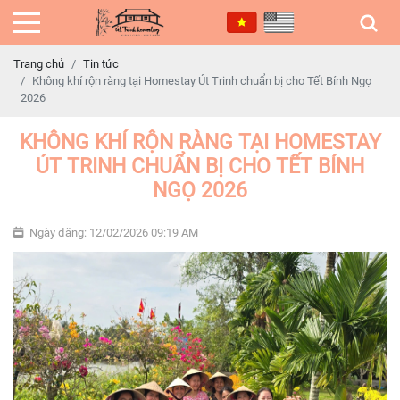
Trang chủ
Tin tức
Không khí rộn ràng tại Homestay Út Trinh chuẩn bị cho Tết Bính Ngọ
2026
KHÔNG KHÍ RỘN RÀNG TẠI HOMESTAY
ÚT TRINH CHUẨN BỊ CHO TẾT BÍNH
NGỌ 2026
Ngày đăng: 12/02/2026 09:19 AM