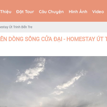
 Thiệu
Đặt Tour
Câu Chuyện
Hình Ảnh
Video
 Thiệu
Đặt Tour
Câu Chuyện
Hình Ảnh
Video
stay Út Trinh Bến Tre
ÊN DÒNG SÔNG CỬA ĐẠI - HOMESTAY ÚT T