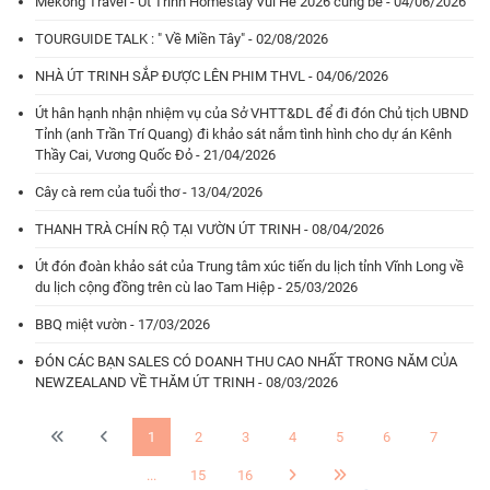
Mekong Travel - Út Trinh Homestay Vui Hè 2026 cùng bé - 04/06/2026
TOURGUIDE TALK : " Về Miền Tây" - 02/08/2026
NHÀ ÚT TRINH SẮP ĐƯỢC LÊN PHIM THVL - 04/06/2026
Út hân hạnh nhận nhiệm vụ của Sở VHTT&DL để đi đón Chủ tịch UBND
Tỉnh (anh Trần Trí Quang) đi khảo sát nắm tình hình cho dự án Kênh
Thầy Cai, Vương Quốc Đỏ - 21/04/2026
Cây cà rem của tuổi thơ - 13/04/2026
THANH TRÀ CHÍN RỘ TẠI VƯỜN ÚT TRINH - 08/04/2026
Út đón đoàn khảo sát của Trung tâm xúc tiến du lịch tỉnh Vĩnh Long về
du lịch cộng đồng trên cù lao Tam Hiệp - 25/03/2026
BBQ miệt vườn - 17/03/2026
ĐÓN CÁC BẠN SALES CÓ DOANH THU CAO NHẤT TRONG NĂM CỦA
NEWZEALAND VỀ THĂM ÚT TRINH - 08/03/2026
1
2
3
4
5
6
7
...
15
16