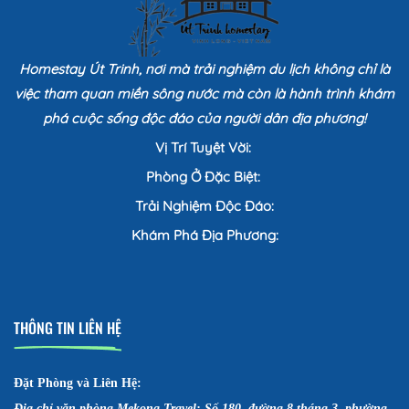
Homestay Út Trinh, nơi mà trải nghiệm du lịch không chỉ là
việc tham quan miền sông nước mà còn là hành trình khám
phá cuộc sống độc đáo của người dân địa phương!
Vị Trí Tuyệt Vời:
Phòng Ở Đặc Biệt:
Trải Nghiệm Độc Đáo:
Khám Phá Địa Phương:
THÔNG TIN LIÊN HỆ
Đặt Phòng và Liên Hệ:
Địa chỉ văn phòng Mekong Travel: Số 180, đường 8 tháng 3, phường