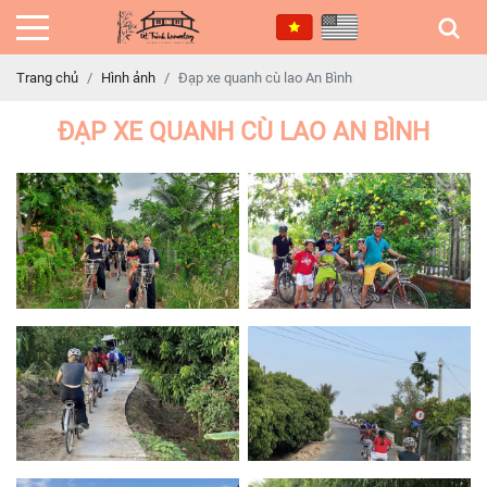
Trang chủ
Hình ảnh
Đạp xe quanh cù lao An Bình
ĐẠP XE QUANH CÙ LAO AN BÌNH