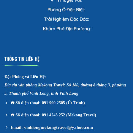
Vị Trí Tuyệt Vời:
Phòng Ở Đặc Biệt:
Trải Nghiệm Độc Đáo:
Khám Phá Địa Phương:
THÔNG TIN LIÊN HỆ
Đặt Phòng và Liên Hệ:
Địa chỉ văn phòng Mekong Travel: Số 180, đường 8 tháng 3, phường
5, Thành phố Vĩnh Long, tỉnh Vĩnh Long
☎️
Số điện thoại: 091 900 2505 (Út Trinh)
☎️
Số điện thoại: 091 4243 252 (Mekong Travel)
vinhlongmekongtravel@yahoo.com
Email: