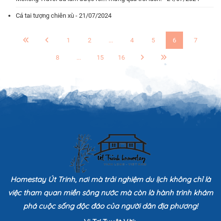
Cá tai tượng chiên xù - 21/07/2024
1
2
...
4
5
6
7
8
...
15
16
Homestay Út Trinh, nơi mà trải nghiệm du lịch không chỉ là
việc tham quan miền sông nước mà còn là hành trình khám
phá cuộc sống độc đáo của người dân địa phương!