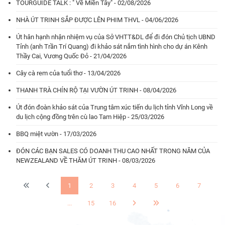
TOURGUIDE TALK : " Về Miền Tây" - 02/08/2026
NHÀ ÚT TRINH SẮP ĐƯỢC LÊN PHIM THVL - 04/06/2026
Út hân hạnh nhận nhiệm vụ của Sở VHTT&DL để đi đón Chủ tịch UBND
Tỉnh (anh Trần Trí Quang) đi khảo sát nắm tình hình cho dự án Kênh
Thầy Cai, Vương Quốc Đỏ - 21/04/2026
Cây cà rem của tuổi thơ - 13/04/2026
THANH TRÀ CHÍN RỘ TẠI VƯỜN ÚT TRINH - 08/04/2026
Út đón đoàn khảo sát của Trung tâm xúc tiến du lịch tỉnh Vĩnh Long về
du lịch cộng đồng trên cù lao Tam Hiệp - 25/03/2026
BBQ miệt vườn - 17/03/2026
ĐÓN CÁC BẠN SALES CÓ DOANH THU CAO NHẤT TRONG NĂM CỦA
NEWZEALAND VỀ THĂM ÚT TRINH - 08/03/2026
1
2
3
4
5
6
7
...
15
16