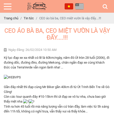
Trang chủ
Tin tức
CEO áo bà ba, CEO miệt vườn là vậy đấy....!!!
CEO ÁO BÀ BA, CEO MIỆT VƯỜN LÀ VẬY
ĐẤY....!!!
Ngày đăng: 26/02/2024 10:50 AM
Kỷ lục đạp xe xa nhất có lẽ là 60km/ngày, năm đó Út tròn 28 tuổi (2006), đi
đường dốc, đường đèo, đường Mekong, chân ngắn đạp xe cùng khách
Đức của TerraVerde vẫn ngon lành nha! ...
Gần đây nhất thì đạp cùng Mr Biker gần 40km đi từ Út Trinh Bến Tre về Gò
Công!
Còn các tour quanh đây #10-15km thì út đạp xe vô tư nha, chưa bao giờ
thấy mệt nha
Tính ra hơn 45 tuổi rồi mà năng lượng vẫn cứ tràn đầy, làm việc từ 5h sáng
đến 11h tối, không có nghỉ trưa, vẫn thấy vui và thấy khỏe...