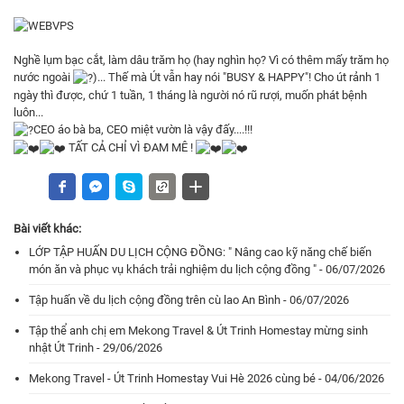
Nghề lụm bạc cắt, làm dâu trăm họ (hay nghìn họ? Vì có thêm mấy trăm họ
nước ngoài
)... Thế mà Út vẫn hay nói "BUSY & HAPPY"! Cho út rảnh 1
ngày thì được, chứ 1 tuần, 1 tháng là người nó rũ rượi, muốn phát bệnh
luôn...
CEO áo bà ba, CEO miệt vườn là vậy đấy....!!!
TẤT CẢ CHỈ VÌ ĐAM MÊ !
Bài viết khác:
LỚP TẬP HUẤN DU LỊCH CỘNG ĐỒNG: " Nâng cao kỹ năng chế biến
món ăn và phục vụ khách trải nghiệm du lịch cộng đồng " - 06/07/2026
Tập huấn về du lịch cộng đồng trên cù lao An Bình - 06/07/2026
Tập thể anh chị em Mekong Travel & Út Trinh Homestay mừng sinh
nhật Út Trinh - 29/06/2026
Mekong Travel - Út Trinh Homestay Vui Hè 2026 cùng bé - 04/06/2026