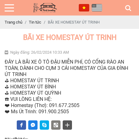
Trang chủ
Tin tức
BÃI XE HOMESTAY ÚT TRINH
BÃI XE HOMESTAY ÚT TRINH
Ngày đăng: 26/02/2024 10:33 AM
ĐÂY LÀ BÃI XE Ô TÔ ĐẬU MIỄN PHÍ, CÓ CỔNG RÀO AN
TOÀN, DÀNH CHO CỤM 3 CÁI HOMESTAY CỦA GIA ĐÌNH
ÚT TRINH
⛳️ HOMESTAY ÚT TRINH
⛳️ HOMESTAY ÚT BÌNH
⛳️ HOMESTAY ÚT QUỲNH
☎️ VUI LÒNG LIÊN HỆ:
❤️ Homestay (Thơ): 091.677.2505
❤️ Ms Út Trinh: 091.900.2505