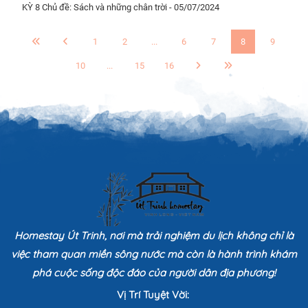
KỲ 8 Chủ đề: Sách và những chân trời - 05/07/2024
1
2
...
6
7
8
9
10
...
15
16
Homestay Út Trinh, nơi mà trải nghiệm du lịch không chỉ là
việc tham quan miền sông nước mà còn là hành trình khám
phá cuộc sống độc đáo của người dân địa phương!
Vị Trí Tuyệt Vời: