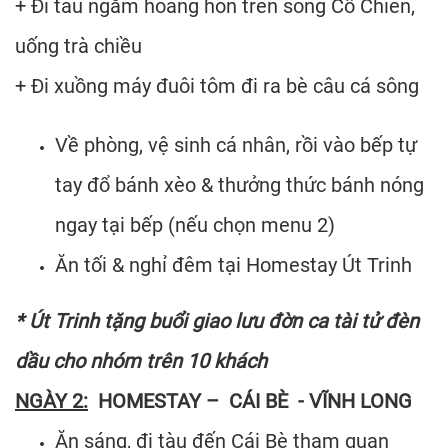
+ Đi tàu ngắm hoàng hôn trên sông Cổ Chiên,
uống trà chiều
+ Đi xuồng máy đuôi tôm đi ra bè câu cá sông
Về phòng, vệ sinh cá nhân, rồi vào bếp tự
tay đổ bánh xèo & thưởng thức bánh nóng
ngay tại bếp (nếu chọn menu 2)
Ăn tối & nghỉ đêm tại Homestay Út Trinh
* Út Trinh tặng buổi giao lưu đờn ca tài tử đèn
dầu cho nhóm trên 10 khách
NGÀY 2:
HOMESTAY – CÁI BÈ - VĨNH LONG
Ăn sáng, đi tàu đến Cái Bè tham quan