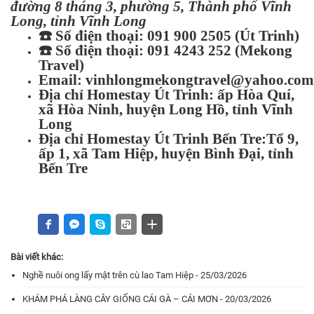
đường 8 tháng 3, phường 5, Thành phố Vĩnh
Long, tỉnh Vĩnh Long
☎️
Số điện thoại: 091 900 2505 (Út Trinh)
☎️
Số điện thoại: 091 4243 252 (Mekong
Travel)
Email:
vinhlongmekongtravel@yahoo.com
Địa chỉ Homestay Út Trinh: ấp Hòa Quí,
xã Hòa Ninh, huyện Long Hồ, tỉnh Vĩnh
Long
Địa chỉ Homestay Út Trinh Bến Tre:Tổ 9,
ấp 1, xã Tam Hiệp, huyện Bình Đại, tỉnh
Bến Tre
Bài viết khác:
Nghề nuôi ong lấy mật trên cù lao Tam Hiệp - 25/03/2026
KHÁM PHÁ LÀNG CÂY GIỐNG CÁI GÀ – CÁI MƠN - 20/03/2026