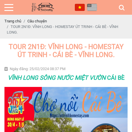
Trang chủ
Câu chuyện
TOUR 2N1Đ: VĨNH LONG - HOMESTAY ÚT TRINH - CÁI BÈ - VĨNH
LONG.
TOUR 2N1Đ: VĨNH LONG - HOMESTAY
ÚT TRINH - CÁI BÈ - VĨNH LONG.
Ngày đăng: 25/02/2024 08:37 PM
V
ĨNH LONG SÔNG NƯỚC MIỆT VƯỜN
CÁI BÈ