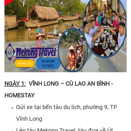
NGÀY 1:
VĨNH LONG – CÙ LAO AN BÌNH -
HOMESTAY
Gửi xe tại bến tàu du lịch, phường 9, TP
Vĩnh Long
Lên tàu Mekong Travel, tàu đưa về Út