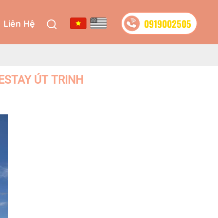
0919002505
Liên Hệ
0919002505
Liên Hệ
ESTAY ÚT TRINH