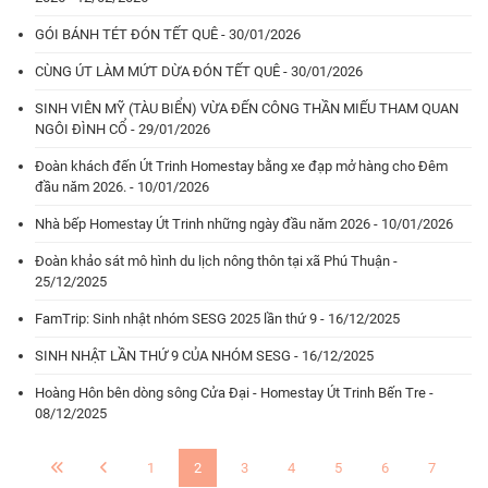
GÓI BÁNH TÉT ĐÓN TẾT QUÊ - 30/01/2026
CÙNG ÚT LÀM MỨT DỪA ĐÓN TẾT QUÊ - 30/01/2026
SINH VIÊN MỸ (TÀU BIỂN) VỪA ĐẾN CÔNG THẦN MIẾU THAM QUAN
NGÔI ĐÌNH CỔ - 29/01/2026
Đoàn khách đến Út Trinh Homestay bằng xe đạp mở hàng cho Đêm
đầu năm 2026. - 10/01/2026
Nhà bếp Homestay Út Trinh những ngày đầu năm 2026 - 10/01/2026
Đoàn khảo sát mô hình du lịch nông thôn tại xã Phú Thuận -
25/12/2025
FamTrip: Sinh nhật nhóm SESG 2025 lần thứ 9 - 16/12/2025
SINH NHẬT LẦN THỨ 9 CỦA NHÓM SESG - 16/12/2025
Hoàng Hôn bên dòng sông Cửa Đại - Homestay Út Trinh Bến Tre -
08/12/2025
1
2
3
4
5
6
7