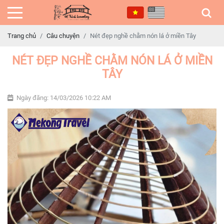
Trang chủ
Câu chuyện
Nét đẹp nghề chằm nón lá ở miền Tây
NÉT ĐẸP NGHỀ CHẰM NÓN LÁ Ở MIỀN
TÂY
Ngày đăng: 14/03/2026 10:22 AM